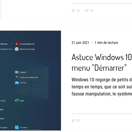
de Teamviewer, très utilisé en 
un peu moins, mais Windows 10 
main à distance. Nous allons v
21 juin 2021
1 min de lecture
Astuce Windows 10 
menu "Démarrer"
Windows 10 regorge de petits d
temps en temps, que ce soit sui
fausse manipulation, le système
à revenir à sa configuration pré
simple à résoudre, mais fait a
va que très rarement... d'où un
trouver la solution. Clic & dépa
dont un des problèmes était l'a