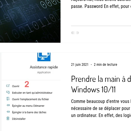
passe. Password En effet, pour 
demande de créer un compte et 
passe. Pour beaucoup de person
partout le même mot de passe, s
assez complexe. Nous allons voi
"fort", ainsi que quelques astuc
21 juin 2021
2 min de lecture
Prendre la main à 
Windows 10/11
Comme beaucoup d'entre vous le 
nécessaire de se déplacer pour 
un ordinateur. En effet, des log
main à distance à un ordinateur 
devant physiquement. Certains l