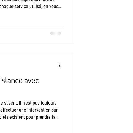
chaque service utilisé, on vous
donc, de définir un mot de
nes, le reflexe est de mettre
ouvent "faible" c'est-à-dire pas
r ici ce qu'est un mot de passe
es pour les gé
distance avec
savent, il n'est pas toujours
effectuer une intervention sur
iciels existent pour prendre la
et l'utiliser comme si on était
ogiciels sont payants, à l'image