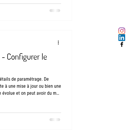
entreprise notamment. On le sait
intègre un outil de prise en
oir comment
- Configurer le
étails de paramétrage. De
te à une mise à jour ou bien une
 évolue et on peut avoir du mal
férée. La colle du jour est certes
ppel à un menu dans lequel on ne
 certain temps de recherche pour
nne est intervenu chez un client
ffichag