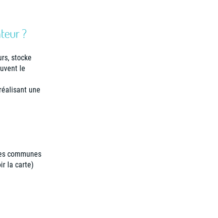
teur ?
urs, stocke
euvent le
réalisant une
 les communes
ir la carte
)