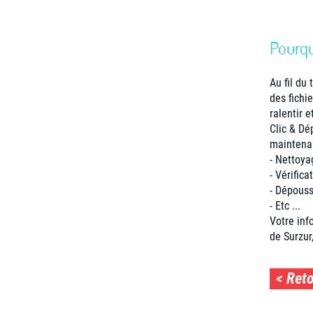
Pourqu
Au fil du
des fichi
ralentir 
Clic & Dé
maintenan
- Nettoya
- Vérifica
- Dépouss
- Etc ...
Votre inf
de Surzur,
< Ret