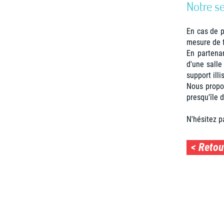
Notre s
En cas de p
mesure de f
En partena
d'une sall
support illi
​Nous propo
presqu'île 
N'hésitez p
< Retou