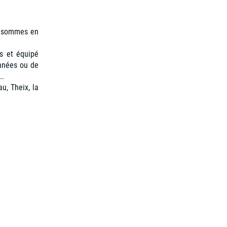
us sommes en
.
es et équipé
onnées ou de
..
u, Theix, la