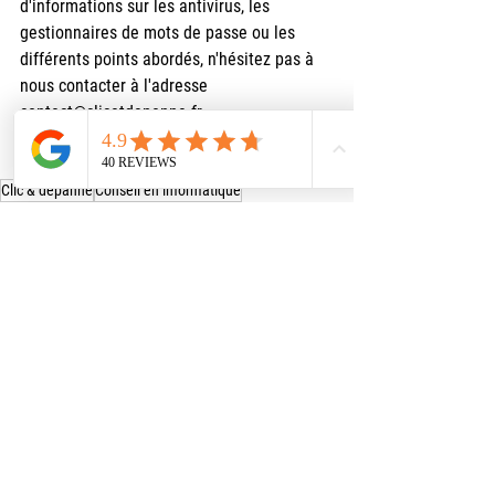
d'informations sur les antivirus, les 
gestionnaires de mots de passe ou les 
différents points abordés, n'hésitez pas à 
nous contacter à l'adresse 
contact@clicetdepanne.fr
Clic & dépanne
Conseil en informatique
dépannage informatique
dépannage ordinateur
presqu'île de Rhuys
aide informatique
Windows 10
surzur
dépannage pc morbihan
dépannage ordinateur morbihan
vannes
informaticien
windows 11
mot de passe
cybersécurité
antivirus
informatique